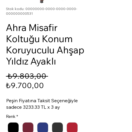
Stok kodu: 00000000-0000-0000-0000-
000000000531
Ahra Misafir
Koltuğu Konum
Koruyuculu Ahşap
Yıldız Ayaklı
Normal Fiyat
 ₺9.803,00 
İndirimli Fiyat
₺9.700,00
Peşin Fiyatına Taksit Seçeneğiyle
sadece 3233.33 TL x 3 ay
Renk
*