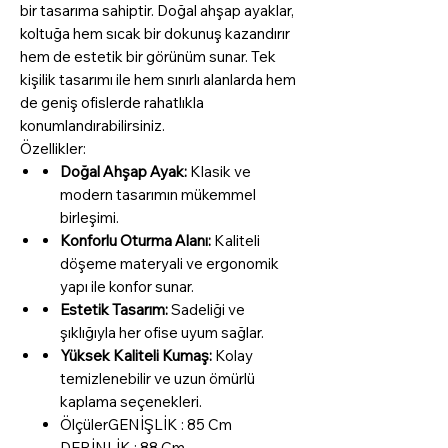
bir tasarıma sahiptir. Doğal ahşap ayaklar,
koltuğa hem sıcak bir dokunuş kazandırır
hem de estetik bir görünüm sunar. Tek
kişilik tasarımı ile hem sınırlı alanlarda hem
de geniş ofislerde rahatlıkla
konumlandırabilirsiniz.
Özellikler:
Doğal Ahşap Ayak:
Klasik ve
modern tasarımın mükemmel
birleşimi.
Konforlu Oturma Alanı:
Kaliteli
döşeme materyali ve ergonomik
yapı ile konfor sunar.
Estetik Tasarım:
Sadeliği ve
şıklığıyla her ofise uyum sağlar.
Yüksek Kaliteli Kumaş:
Kolay
temizlenebilir ve uzun ömürlü
kaplama seçenekleri.
ÖlçülerGENİŞLİK : 85 Cm
DERİNLİK : 88 Cm