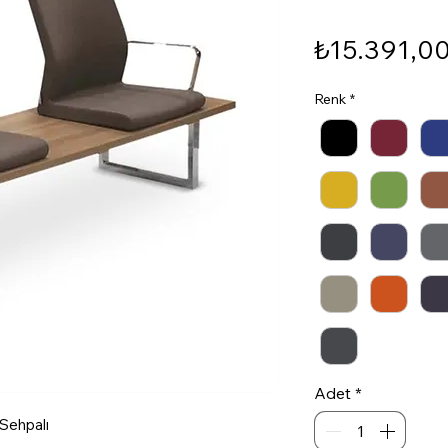
₺15.391,0
Renk
*
Adet
*
 Sehpalı