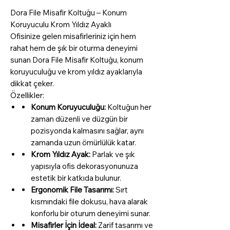
Dora File Misafir Koltuğu – Konum
Koruyuculu Krom Yıldız Ayaklı
Ofisinize gelen misafirleriniz için hem
rahat hem de şık bir oturma deneyimi
sunan Dora File Misafir Koltuğu, konum
koruyuculuğu ve krom yıldız ayaklarıyla
dikkat çeker.
Özellikler:
Konum Koruyuculuğu:
Koltuğun her
zaman düzenli ve düzgün bir
pozisyonda kalmasını sağlar, aynı
zamanda uzun ömürlülük katar.
Krom Yıldız Ayak:
Parlak ve şık
yapısıyla ofis dekorasyonunuza
estetik bir katkıda bulunur.
Ergonomik File Tasarımı:
Sırt
kısmındaki file dokusu, hava alarak
konforlu bir oturum deneyimi sunar.
Misafirler İçin İdeal:
Zarif tasarımı ve