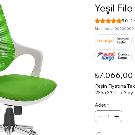
Yeşil File
1 değerlendirmeye 
5.0 | 
Stok kodu: 0000000
₺7.066,00
Peşin Fiyatına Ta
2355.33 TL x 3 ay
Adet
*