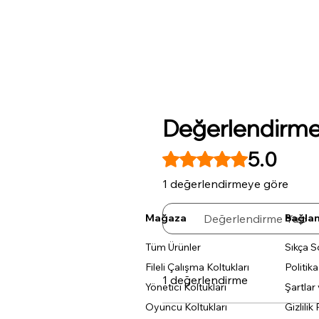
Değerlendirme
5.0
5 üzerinden 5 yıldız
1 değerlendirmeye göre
Mağaza
Değerlendirme Yap
Bağlan
Tüm Ürünler
Sıkça S
Fileli Çalışma Koltukları
Politik
1 değerlendirme
Yönetici Koltukları
Şartlar
Oyuncu Koltukları
Gizlilik 