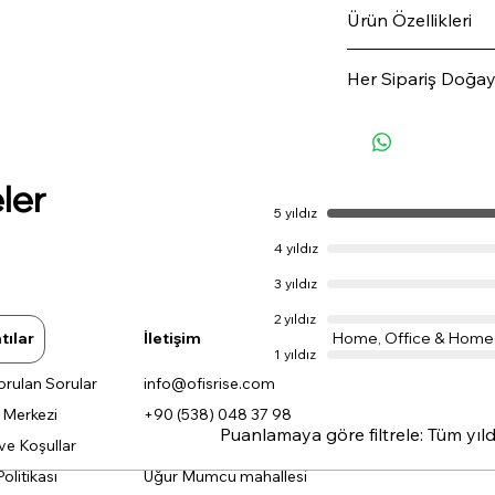
Ürün Özellikleri
File Döşeme: Vü
Her Sipariş Doğay
ve nefes alabilir 
deneyimi sunar, uz
OfisRise'dan satın
rahatlık sağlar.
ormanlarımıza 1 f
🌲✨
ler
5 yıldız
Tek Kollu Tasarım:
#GeleceğeNefes
kollu tasarımı, h
4 yıldız
de kullanıcıya har
3 yıldız
2 yıldız
tılar
İletişim
Home, Office & Home
Tilt Mekanizması
1 yıldız
rahatça ayarlanma
orulan Sorular
info@ofisrise.com
farklı oturma poz
a Merkezi
+90 (538) 048 37 98
konfor sunar.
Puanlamaya göre filtrele:
Tüm yıld
 ve Koşullar
Politikası
Uğur Mumcu mahallesi