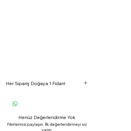
Her Sipariş Doğaya 1 Fidan!
OfisRise'dan satın alacağınız her ürün
ormanlarımıza 1 fidan olarak geri
dönüyor
💚🌱🌲✨
Henüz Değerlendirme Yok
#GeleceğeNefes
Fikirlerinizi paylaşın. İlk değerlendirmeyi siz
yazın.