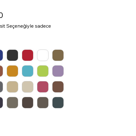
Fiyat
0
ksit Seçeneğiyle sadece