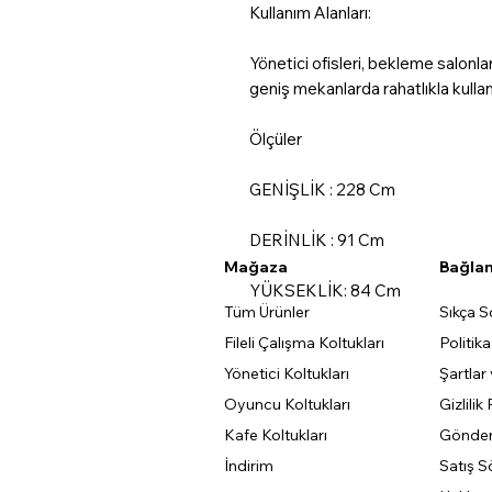
Kullanım Alanları:
Yönetici ofisleri, bekleme salonları
geniş mekanlarda rahatlıkla kullana
Ölçüler
GENİŞLİK : 228 Cm
DERİNLİK : 91 Cm
Mağaza
Bağlan
YÜKSEKLİK: 84 Cm
Tüm Ürünler
Sıkça S
Fileli Çalışma Koltukları
Politik
Yönetici Koltukları
Şartlar
Oyuncu Koltukları
Gizlilik 
Kafe Koltukları
Gönder
İndirim
Satış S