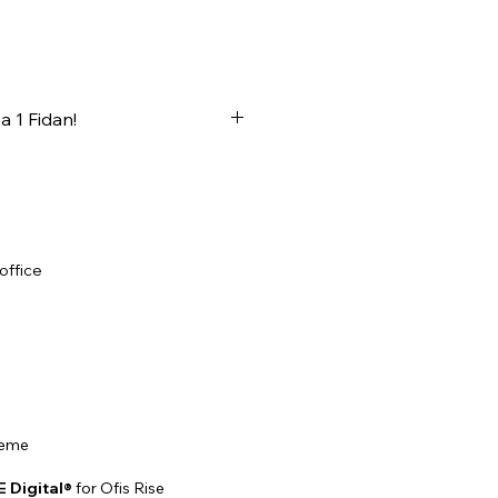
a 1 Fidan!
 alacağınız her ürün
idan olarak geri dönüyor
💚🌱
office
deme
Digital®
for Ofis Rise