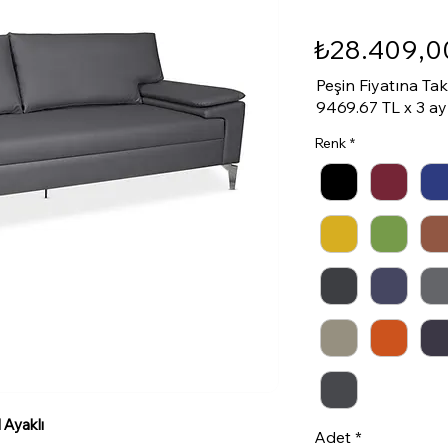
₺28.409,0
Peşin Fiyatına Ta
9469.67 TL x 3 ay
Renk
*
 Ayaklı
Adet
*