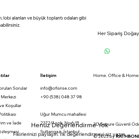
, lobi alanları ve büyük toplantı odaları gibi
bilirsiniz.
Her Sipariş Doğay
OfisRise'dan satın
ormanlarımıza 1 f
🌲✨
#GeleceğeNefes
tılar
İletişim
Home, Office & Home
orulan Sorular
info@ofisrise.com
a Merkezi
+90 (538) 048 37 98
 ve Koşullar
Politikası
Uğur Mumcu mahallesi
im ve İade
2272/1 sok. No:6/B
Henüz Değerlendirme Yok
3D Secure Güvenli Ö
özleşmesi
Sultangazi, İstanbul
Fikirlerinizi paylaşın. İlk değerlendirmeyi siz yazın.
© 2023 by
RATHBONE 