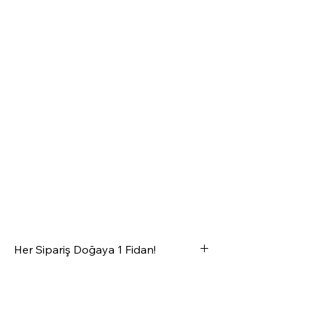
Her Sipariş Doğaya 1 Fidan!
OfisRise'dan satın alacağınız her ürün
ormanlarımıza 1 fidan olarak geri
dönüyor
💚🌱🌲✨