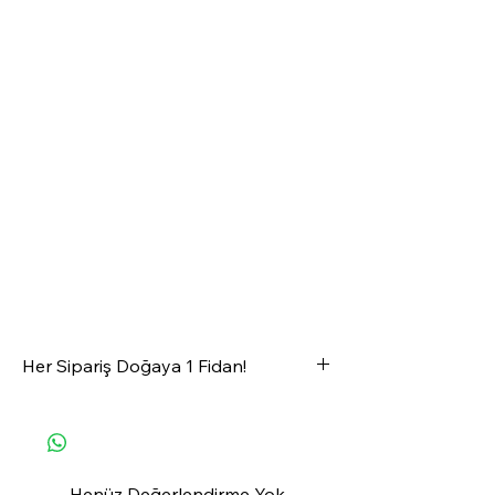
Her Sipariş Doğaya 1 Fidan!
OfisRise'dan satın alacağınız her ürün
ormanlarımıza 1 fidan olarak geri
dönüyor
💚🌱🌲✨
Henüz Değerlendirme Yok