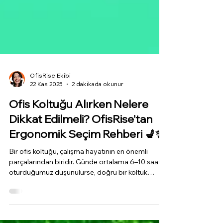
OfisRise Ekibi
22 Kas 2025
2 dakikada okunur
Ofis Koltuğu Alırken Nelere
Dikkat Edilmeli? OfisRise’tan
Ergonomik Seçim Rehberi 💺✨
Bir ofis koltuğu, çalışma hayatının en önemli
parçalarından biridir. Günde ortalama 6–10 saat
oturduğumuz düşünülürse, doğru bir koltuk
seçimi sadece konfor değil; aynı zamanda sağlık,
verimlilik ve uzun ömürlü kullanım sağlar. İşte tam