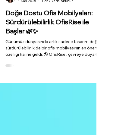
OfisRise Ekibi
1 Kas 2025
1 dakikada okunur
Doğa Dostu Ofis Mobilyaları:
Sürdürülebilirlik OfisRise ile
Başlar 🌿✨
Günümüz dünyasında artık sadece tasarım değil,
sürdürülebilirlik de bir ofis mobilyasının en önemli
özelliği haline geldi. 🌎 OfisRise , çevreye duyarlı
üretim anlayışıyla doğayı korurken, şık ve
ergonomik ofis mobilyalarıyla da ofislerinize
modern bir dokunuş katıyor. 💚 🌱 Sürdürülebilirlik
Neden Önemli? Her yıl milyonlarca ağaç mobilya
üretimi için kesiliyor. Ancak doğru üretim
yöntemleri ve geri dönüştürülebilir malzemelerle
bu etkiyi azaltmak mümkün.OfisRise olarak, üre