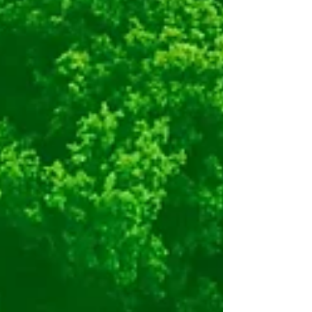
da bu nedenle OfisRise , kaliteli, şık ve ergonomik
koltuk tasarımlarıyla iş dünyasına modern
çözümler sunuyor. 🌿 Peki ofis koltuğu satın
alırken nelere dikkat etmeli? İşte detaylı
rehberimiz: 🔹 1. Ergonomik Tasarım Şart
Ergonomi, koltuğun