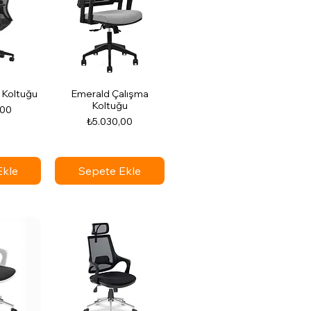
a Koltuğu
Emerald Çalışma
Koltuğu
,00
Fiyat
₺5.030,00
Ekle
Sepete Ekle