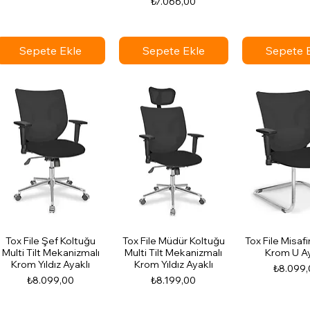
Fiyat
₺7.066,00
Sepete Ekle
Sepete Ekle
Sepete 
Tox File Şef Koltuğu
Tox File Müdür Koltuğu
Tox File Misafi
Multi Tilt Mekanizmalı
Multi Tilt Mekanizmalı
Krom U Ay
Krom Yıldız Ayaklı
Krom Yıldız Ayaklı
Fiyat
₺8.099,
Fiyat
Fiyat
₺8.099,00
₺8.199,00