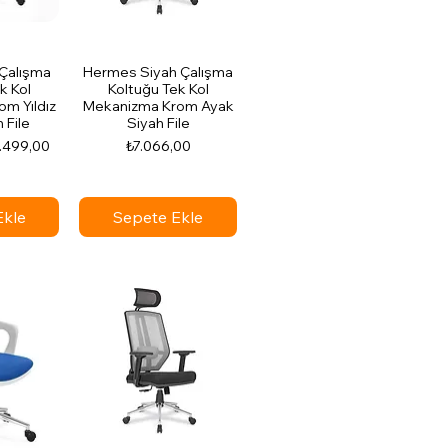
Çalışma
Hermes Siyah Çalışma
k Kol
Koltuğu Tek Kol
m Yıldız
Mekanizma Krom Ayak
 File
Siyah File
irimli Fiyat
Fiyat
.499,00
₺7.066,00
Ekle
Sepete Ekle