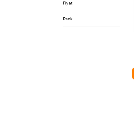
Fiyat
Renk
₺4.996
₺22.891