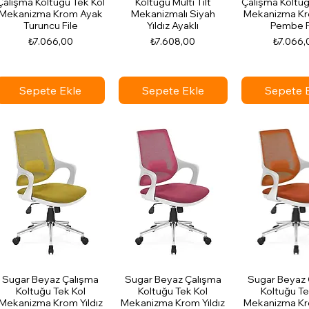
Çalışma Koltuğu Tek Kol
Koltuğu Multi Tilt
Çalışma Koltuğ
Mekanizma Krom Ayak
Mekanizmalı Siyah
Mekanizma K
Turuncu File
Yıldız Ayaklı
Pembe F
Fiyat
Fiyat
Fiyat
₺7.066,00
₺7.608,00
₺7.066,
Sepete Ekle
Sepete Ekle
Sepete 
Sugar Beyaz Çalışma
Sugar Beyaz Çalışma
Sugar Beyaz 
Koltuğu Tek Kol
Koltuğu Tek Kol
Koltuğu Te
Mekanizma Krom Yıldız
Mekanizma Krom Yıldız
Mekanizma Kro