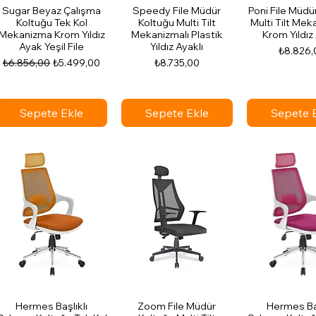
Sugar Beyaz Çalışma
Speedy File Müdür
Poni File Müdü
Koltuğu Tek Kol
Koltuğu Multi Tilt
Multi Tilt Mek
Mekanizma Krom Yıldız
Mekanizmalı Plastik
Krom Yıldız 
Ayak Yeşil File
Yıldız Ayaklı
Fiyat
₺8.826,
Normal Fiyat
İndirimli Fiyat
Fiyat
₺6.856,00
₺5.499,00
₺8.735,00
Sepete Ekle
Sepete Ekle
Sepete 
Hermes Başlıklı
Zoom File Müdür
Hermes Baş