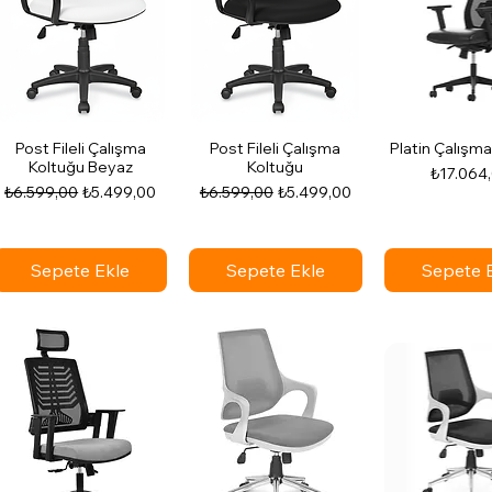
Post Fileli Çalışma
Post Fileli Çalışma
Platin Çalışm
Koltuğu Beyaz
Koltuğu
Fiyat
₺17.064
Normal Fiyat
İndirimli Fiyat
Normal Fiyat
İndirimli Fiyat
₺6.599,00
₺5.499,00
₺6.599,00
₺5.499,00
Sepete Ekle
Sepete Ekle
Sepete 