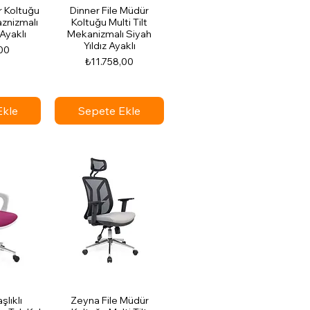
r Koltuğu
Dinner File Müdür
aznizmalı
Koltuğu Multi Tilt
Ayaklı
Mekanizmalı Siyah
Yıldız Ayaklı
00
Fiyat
₺11.758,00
Ekle
Sepete Ekle
lıklı
Zeyna File Müdür