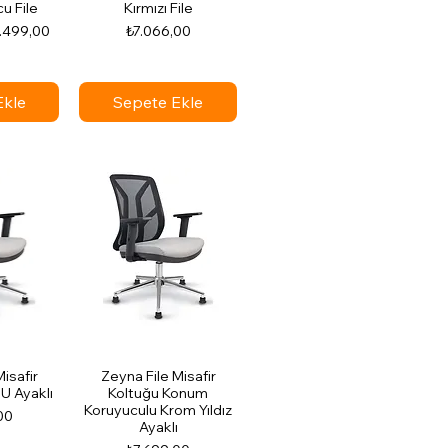
u File
Kırmızı File
irimli Fiyat
Fiyat
.499,00
₺7.066,00
Ekle
Sepete Ekle
isafir
Zeyna File Misafir
U Ayaklı
Koltuğu Konum
Koruyuculu Krom Yıldız
00
Ayaklı