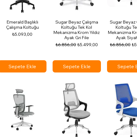
Emerald Başlıklı
Sugar Beyaz Çalışma
Sugar Beyaz 
Çalışma Koltuğu
Koltuğu Tek Kol
Koltuğu Te
Mekanizma Krom Yıldız
Mekanizma Kro
Fiyat
₺5.093,00
Ayak Gri File
Ayak Siyah
Normal Fiyat
İndirimli Fiyat
Normal Fiyat
İnd
₺6.856,00
₺5.499,00
₺6.856,00
₺5
Sepete Ekle
Sepete Ekle
Sepete 