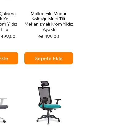
Çalışma
Molled File Müdür
k Kol
Koltuğu Multi Tilt
m Yıldız
Mekanizmalı Krom Yıldız
 File
Ayaklı
irimli Fiyat
Fiyat
.499,00
₺8.499,00
Ekle
Sepete Ekle