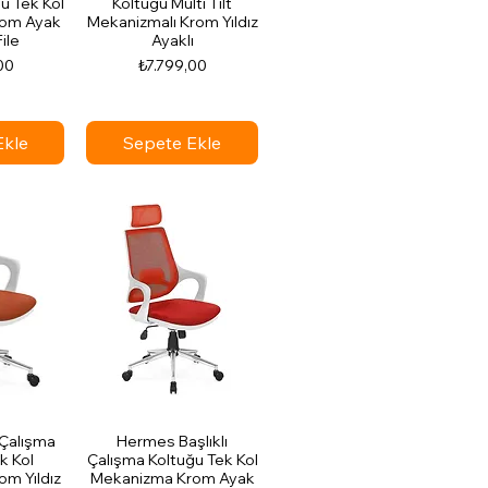
u Tek Kol
Koltuğu Multi Tilt
rom Ayak
Mekanizmalı Krom Yıldız
ile
Ayaklı
Fiyat
00
₺7.799,00
Ekle
Sepete Ekle
Çalışma
Hermes Başlıklı
k Kol
Çalışma Koltuğu Tek Kol
m Yıldız
Mekanizma Krom Ayak