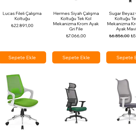
Lucas Fileli Çalışma
Hermes Siyah Çalışma
Sugar Beyaz 
Koltuğu
Koltuğu Tek Kol
Koltuğu Te
Mekanizma Krom Ayak
Mekanizma Kro
Fiyat
₺22.891,00
Gri File
Ayak Mavi
Fiyat
Normal Fiyat
İnd
₺7.066,00
₺6.856,00
₺5
Sepete Ekle
Sepete Ekle
Sepete 