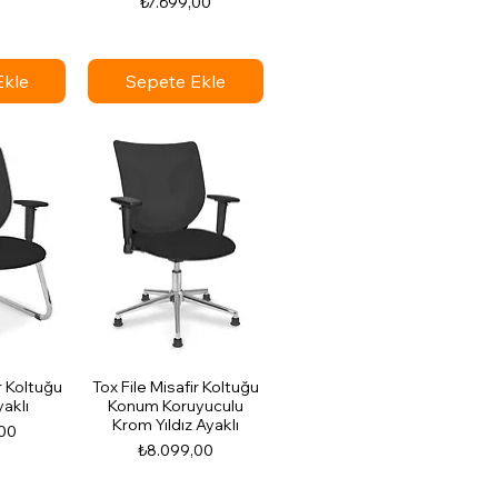
Fiyat
₺7.699,00
Ekle
Sepete Ekle
r Koltuğu
Tox File Misafir Koltuğu
aklı
Konum Koruyuculu
Krom Yıldız Ayaklı
00
Fiyat
₺8.099,00