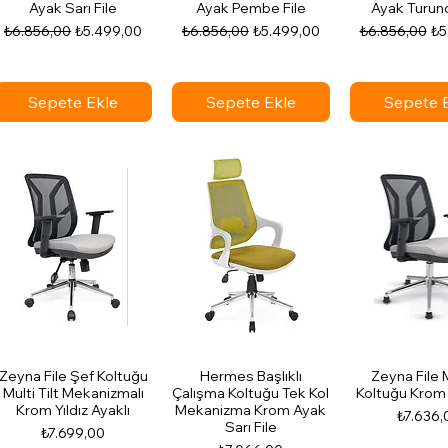
Ayak Sarı File
Ayak Pembe File
Ayak Turunc
Normal Fiyat
İndirimli Fiyat
Normal Fiyat
İndirimli Fiyat
Normal Fiyat
İnd
₺6.856,00
₺5.499,00
₺6.856,00
₺5.499,00
₺6.856,00
₺5
Sepete Ekle
Sepete Ekle
Sepete 
Zeyna File Şef Koltuğu
Hermes Başlıklı
Zeyna File M
Multi Tilt Mekanizmalı
Çalışma Koltuğu Tek Kol
Koltuğu Krom 
Krom Yıldız Ayaklı
Mekanizma Krom Ayak
Fiyat
₺7.636,
Sarı File
Fiyat
₺7.699,00