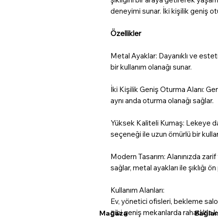
deneyimi sunar. İki kişilik geniş o
Özellikler
Metal Ayaklar: Dayanıklı ve esteti
bir kullanım olanağı sunar.
İki Kişilik Geniş Oturma Alanı: Geni
aynı anda oturma olanağı sağlar.
Yüksek Kaliteli Kumaş: Lekeye da
seçeneği ile uzun ömürlü bir kulla
Modern Tasarım: Alanınızda zarif
sağlar, metal ayakları ile şıklığı ön 
Kullanım Alanları:
Ev, yönetici ofisleri, bekleme salon
gibi geniş mekanlarda rahatlıkla ku
Mağaza
Bağlan