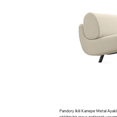
Pandory İkili Kanepe Metal Ayaklı,
şıklığını bir araya getirerek yaş