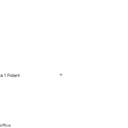
a 1 Fidan!
 alacağınız her ürün
idan olarak geri dönüyor
💚🌱
office