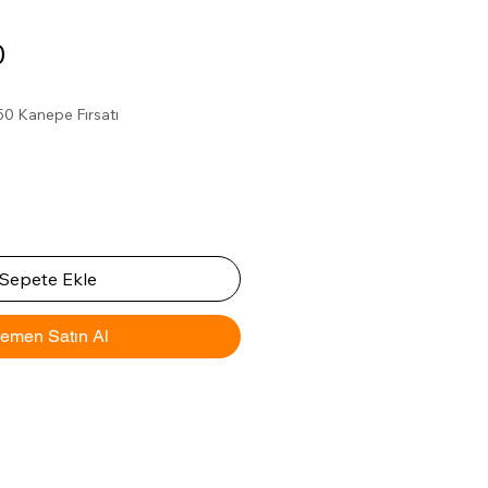
Fiyat
0
%50 Kanepe Fırsatı
Sepete Ekle
emen Satın Al