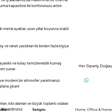
turma kapasitesi ile konforunuzu artırır.
k metal ayaklar, uzun yıllar boyunca stabil
ş ve rahat yastıkları ile birden fazla kişiye
yanıklı ve kolay temizlenebilir kumaş
Her Sipariş Doğay
nım sunar.
OfisRise'dan satın
 ve modern bir atmosfer yaratmanızı
ormanlarımıza 1 f
plana çıkarır.
🌲✨
#GeleceğeNefes
ları, lobi alanları ve büyük toplantı odaları
llanabilirsiniz.
tılar
İletişim
Home, Office & Home