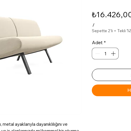
₺16.426,0
/
Sepette 2'li + Tekli 
Adet
*
H
 metal ayaklarıyla dayanıklılığını ve
am ve iş alanlarınızda mükemmel bir oturma