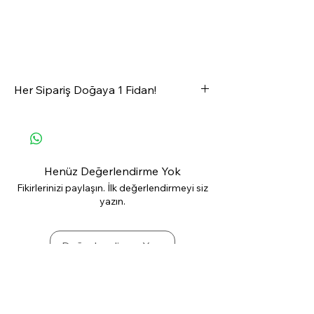
Her Sipariş Doğaya 1 Fidan!
OfisRise'dan satın alacağınız her ürün
ormanlarımıza 1 fidan olarak geri
dönüyor
💚🌱🌲✨
Henüz Değerlendirme Yok
#GeleceğeNefes
Fikirlerinizi paylaşın. İlk değerlendirmeyi siz
yazın.
Değerlendirme Yap